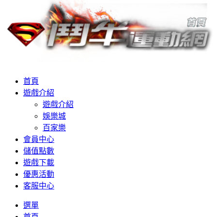
首頁
遊戲介紹
遊戲介紹
娛樂城
百家樂
會員中心
儲值點數
遊戲下載
優惠活動
客服中心
選單
首頁