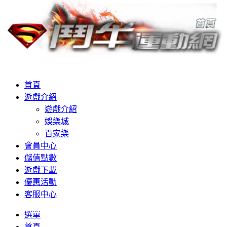
首頁
遊戲介紹
遊戲介紹
娛樂城
百家樂
會員中心
儲值點數
遊戲下載
優惠活動
客服中心
選單
首頁