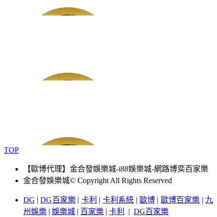
TOP
【歐博代理】金合發娛樂城-i88娛樂城-網路博奕百家樂
金合發娛樂城© Copyright All Rights Reserved
DG
|
DG百家樂
|
卡利
|
卡利系統
|
歐博
|
歐博百家樂
|
九
州娛樂
|
娛樂城
|
百家樂
|
卡利
|
DG百家樂